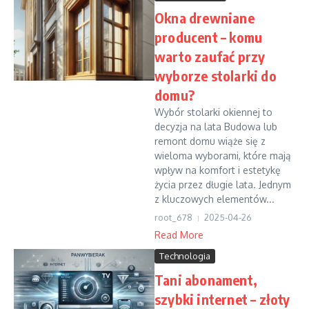
Okna drewniane
producent – komu
warto zaufać przy
wyborze stolarki do
domu?
Wybór stolarki okiennej to
decyzja na lata Budowa lub
remont domu wiąże się z
wieloma wyborami, które mają
wpływ na komfort i estetykę
życia przez długie lata. Jednym
z kluczowych elementów...
root_678
2025-04-26
Read More
Technologia
Tani abonament,
szybki internet – złoty