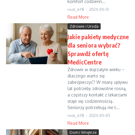
komfort codzienn...
root_678
2025-05-13
Read More
Zdrowie i Uroda
Jakie pakiety medyczne
dla seniora wybrać?
Sprawdź ofertę
MedicCentre
Zdrowie w dojrzałym wieku –
dlaczego warto się
zabezpieczyć? W miarę upływu
lat potrzeby zdrowotne rosną,
a częstszy kontakt z lekarzami
staje się codziennością.
Seniorzy potrzebują nie t...
root_678
2025-05-03
Read More
Dom i Wnętrze