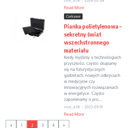
root_678
2024-02-08
Read More
Ciekawe
Pianka polietylenowa –
sekretny świat
wszechstronnego
materiału
Kiedy myślimy o technologiach
przyszłości, często skupiamy
się na futurystycznych
gadżetach, nowych odkryciach
w medycynie czy
innowacyjnych rozwiązaniach
w energetyce. Często
zapominamy o pro...
root_678
2023-09-19
Read More
1
2
3
4