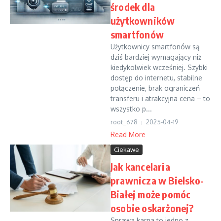
środek dla
użytkowników
smartfonów
Użytkownicy smartfonów są
dziś bardziej wymagający niż
kiedykolwiek wcześniej. Szybki
dostęp do internetu, stabilne
połączenie, brak ograniczeń
transferu i atrakcyjna cena – to
wszystko p...
root_678
2025-04-19
Read More
Ciekawe
Jak kancelaria
prawnicza w Bielsko-
Białej może pomóc
osobie oskarżonej?
Sprawa karna to jedno z