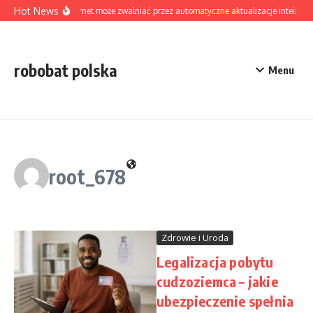
Skip to content
Hot News
Czy internet może zwalniać przez automatyczne aktualizacje inteligen
robobat polska
Menu
root_678
Zdrowie i Uroda
Legalizacja pobytu
cudzoziemca – jakie
ubezpieczenie spełnia