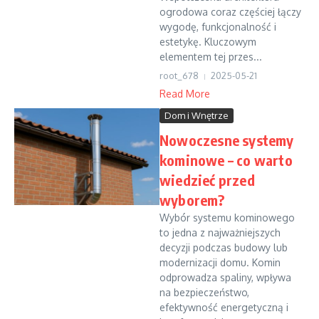
ogrodowa coraz częściej łączy
wygodę, funkcjonalność i
estetykę. Kluczowym
elementem tej przes...
root_678
2025-05-21
Read More
Dom i Wnętrze
Nowoczesne systemy
kominowe – co warto
wiedzieć przed
wyborem?
Wybór systemu kominowego
to jedna z najważniejszych
decyzji podczas budowy lub
modernizacji domu. Komin
odprowadza spaliny, wpływa
na bezpieczeństwo,
efektywność energetyczną i