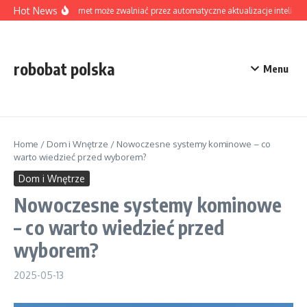
Skip to content
Hot News
Czy internet może zwalniać przez automatyczne aktualizacje inteligen
robobat polska
Menu
Home
/
Dom i Wnętrze
/
Nowoczesne systemy kominowe – co
warto wiedzieć przed wyborem?
Dom i Wnętrze
Nowoczesne systemy kominowe
– co warto wiedzieć przed
wyborem?
2025-05-13