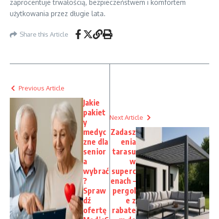
zaprocentuje trwałością, bezpieczeństwem i komfortem
użytkowania przez długie lata.
Share this Article
Previous Article
Jakie
pakiet
Next Article
y
medyc
Zadasz
zne dla
enia
senior
tarasu
a
w
wybrać
superc
?
enach –
Spraw
pergol
dź
e z
ofertę
rabate