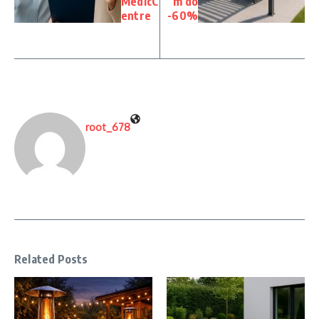
MedicC
m do
entre
-60%
root_678
Related Posts