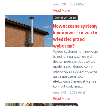
root_678
2025-05-21
Read More
Dom i Wnętrze
Nowoczesne systemy
kominowe – co warto
wiedzieć przed
wyborem?
Wybór systemu kominowego
to jedna z najważniejszych
decyzji podczas budowy lub
modernizacji domu. Komin
odprowadza spaliny, wpływa
na bezpieczeństwo,
efektywność energetyczną i
komfort codzienn...
root_678
2025-05-13
Read More
Dom i Wnętrze