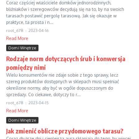
Coraz częściej właściciele domków jednorodzinnych,
bliźniaków i szeregowców decydują się na to, by na swoich
tarasach postawić pergolę tarasową. Jak się okazuje w
praktyce, ta prosta i n...
root_678
2023-04-16
Read More
Dom i Wnętrze
Rodzaje norm dotyczących śrub i konwersja
pomiędzy nimi
Wielu konsumentów nie zdaje sobie z tego sprawy, lecz
szereg produktów dostępnych w sklepach musi spełniać
określone normy, aby być w ogóle dopuszczonym do
sprzedaży. Co ciekawe, dotyczy to r...
root_678
2023-04-15
Read More
Dom i Wnętrze
Jak zmienić oblicze przydomowego tarasu?
Coraz dłuższe dni i cieplejsza aura skłaniają do tego, by więcej