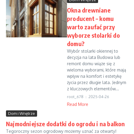
Okna drewniane
producent – komu
warto zaufać przy
wyborze stolarki do
domu?
Wybór stolarki okiennej to
decyzja na lata Budowa lub
remont domu wiąże się z
wieloma wyborami, które mają
wpływ na komfort i estetykę
życia przez długie lata. Jednym
z kluczowych elementów...
root_678
2025-04-26
Read More
Dom i Wnętrze
Najmodniejsze dodatki do ogrodu i na balkon
Tegoroczny sezon ogrodowy możemy uznać za otwarty!