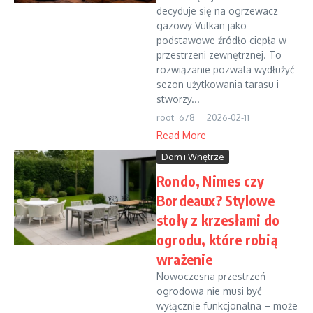
decyduje się na ogrzewacz
gazowy Vulkan jako
podstawowe źródło ciepła w
przestrzeni zewnętrznej. To
rozwiązanie pozwala wydłużyć
sezon użytkowania tarasu i
stworzy...
root_678
2026-02-11
Read More
Dom i Wnętrze
Rondo, Nimes czy
Bordeaux? Stylowe
stoły z krzesłami do
ogrodu, które robią
wrażenie
Nowoczesna przestrzeń
ogrodowa nie musi być
wyłącznie funkcjonalna – może