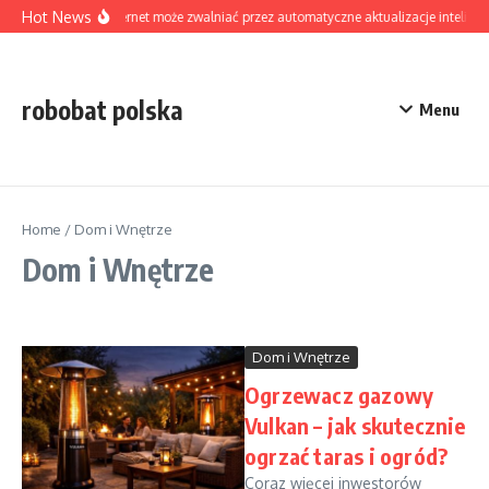
Skip to content
Hot News
Czy internet może zwalniać przez automatyczne aktualizacje intelige
robobat polska
Menu
Home
/
Dom i Wnętrze
Dom i Wnętrze
Dom i Wnętrze
Ogrzewacz gazowy
Vulkan – jak skutecznie
ogrzać taras i ogród?
Coraz więcej inwestorów