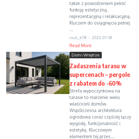
także z powodzeniem pełnić
funkcję estetyczną,
reprezentacyjną i relaksacyjną.
Kluczem do osiągnięcia pełnej
...
root_678
2025-07-18
Read More
Dom i Wnętrze
Zadaszenia tarasu w
supercenach – pergole
z rabatem do -60%
Strefa wypoczynkowa na
tarasie to marzenie wielu
właścicieli domów.
Współczesna architektura
ogrodowa coraz częściej łączy
wygodę, funkcjonalność i
estetykę. Kluczowym
elementem tej przes...