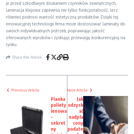
je przed szkodliwym działaniem czynników zewnętrznych,
laminacja klejowa zapewnia nie tylko funkcjonalność, lecz
również podnosi wartość estetyczną produktów. Dzięki tej
innowacyjnej technologii firma może dostosować laminaty do
swoich indywidualnych potrzeb, poprawiając jakość
oferowanych wyrobów i zyskując przewagę konkurencyjną na
rynku.
Share this Article
Previous Article
Next Article
Pianka
Jak
poliety
odzysk
lenowa
ać
–
nadpła
sekret
cony
ny
podate