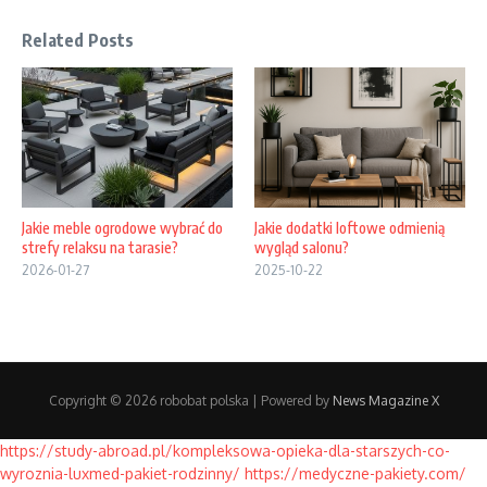
Related Posts
Jakie meble ogrodowe wybrać do
Jakie dodatki loftowe odmienią
strefy relaksu na tarasie?
wygląd salonu?
2026-01-27
2025-10-22
Copyright © 2026 robobat polska | Powered by
News Magazine X
https://study-abroad.pl/kompleksowa-opieka-dla-starszych-co-
wyroznia-luxmed-pakiet-rodzinny/
https://medyczne-pakiety.com/