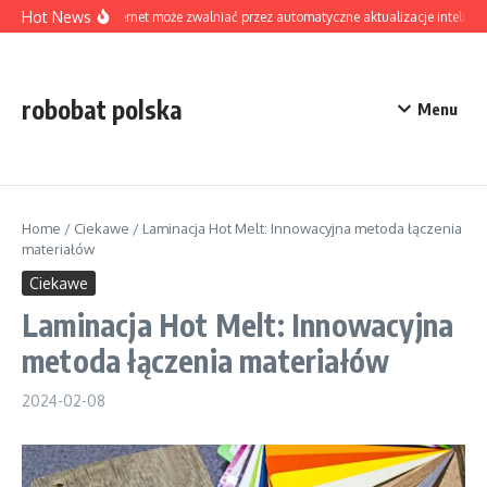
Skip to content
Hot News
Czy internet może zwalniać przez automatyczne aktualizacje intelige
robobat polska
Menu
Home
/
Ciekawe
/
Laminacja Hot Melt: Innowacyjna metoda łączenia
materiałów
Ciekawe
Laminacja Hot Melt: Innowacyjna
metoda łączenia materiałów
2024-02-08