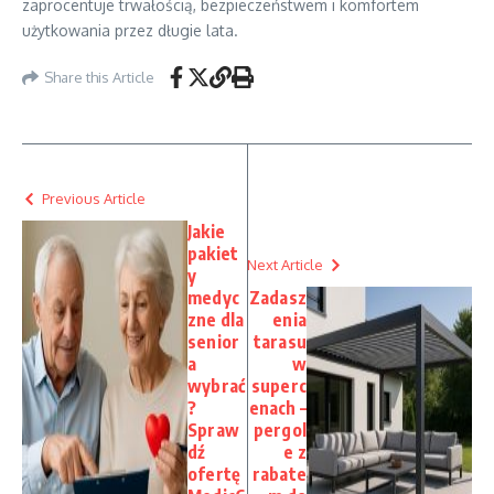
zaprocentuje trwałością, bezpieczeństwem i komfortem
użytkowania przez długie lata.
Share this Article
Previous Article
Jakie
pakiet
Next Article
y
medyc
Zadasz
zne dla
enia
senior
tarasu
a
w
wybrać
superc
?
enach –
Spraw
pergol
dź
e z
ofertę
rabate