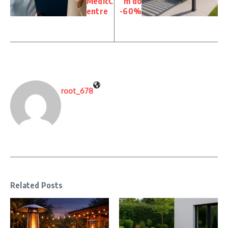
MedicC
m do
entre
-60%
root_678
Related Posts