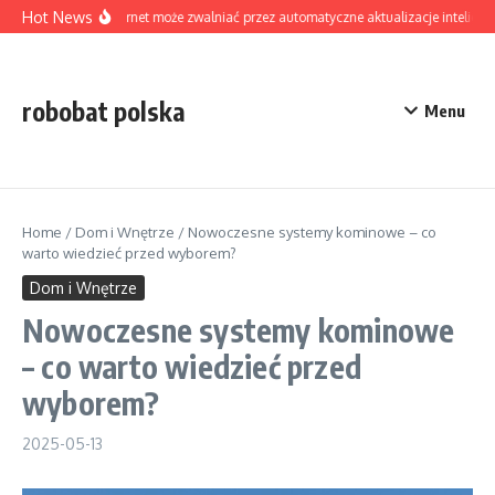
Skip to content
Hot News
Czy internet może zwalniać przez automatyczne aktualizacje inteligen
robobat polska
Menu
Home
/
Dom i Wnętrze
/
Nowoczesne systemy kominowe – co
warto wiedzieć przed wyborem?
Dom i Wnętrze
Nowoczesne systemy kominowe
– co warto wiedzieć przed
wyborem?
2025-05-13