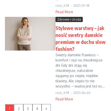
root_678
2025-07-18
Read More
Zdrowie i Uroda
Stylowe warstwy – jak
nosić swetry damskie
premium w duchu slow
fashion?
Swetry damskie Flawless –
komfort i styl na chłodniejsze
dni Gdy dni stają się
chłodniejsze, naturalnie
sięgamy po ciepłe, miękkie
tkaniny. Ale ciepło to nie
wszystko – ważna jest też es...
root_678
2025-06-26
Read More
1
2
3
4