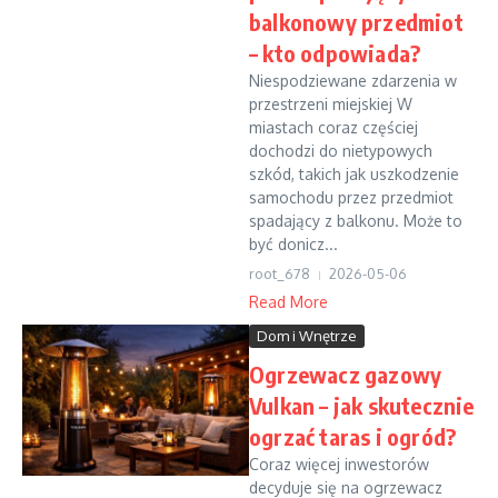
balkonowy przedmiot
– kto odpowiada?
Niespodziewane zdarzenia w
przestrzeni miejskiej W
miastach coraz częściej
dochodzi do nietypowych
szkód, takich jak uszkodzenie
samochodu przez przedmiot
spadający z balkonu. Może to
być donicz...
root_678
2026-05-06
Read More
Dom i Wnętrze
Ogrzewacz gazowy
Vulkan – jak skutecznie
ogrzać taras i ogród?
Coraz więcej inwestorów
decyduje się na ogrzewacz