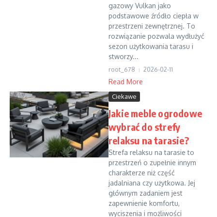
gazowy Vulkan jako
podstawowe źródło ciepła w
przestrzeni zewnętrznej. To
rozwiązanie pozwala wydłużyć
sezon użytkowania tarasu i
stworzy...
root_678
2026-02-11
Read More
Ciekawe
Jakie meble ogrodowe
wybrać do strefy
relaksu na tarasie?
Strefa relaksu na tarasie to
przestrzeń o zupełnie innym
charakterze niż część
jadalniana czy użytkowa. Jej
głównym zadaniem jest
zapewnienie komfortu,
wyciszenia i możliwości