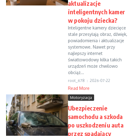
aktualizacje
inteligentnych kamer
w pokoju dziecka?
Inteligentne kamery dziecięce
stale przesyłają obraz, dźwięk,
powiadomienia i aktualizacje
systemowe. Nawet przy
najlepszy internet
światłowodowy kilka takich
urządzeń może chwilowo
obciąż...
root_678
2026-07-22
Read More
Motoryzacja
Ubezpieczenie
samochodu a szkoda
po uszkodzeniu auta
przez spadający