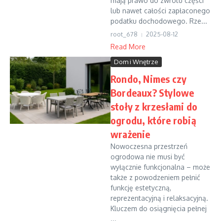
mają prawo do zwrotu części
lub nawet całości zapłaconego
podatku dochodowego. Rze...
root_678
2025-08-12
Read More
Dom i Wnętrze
Rondo, Nimes czy
Bordeaux? Stylowe
stoły z krzesłami do
ogrodu, które robią
wrażenie
Nowoczesna przestrzeń
ogrodowa nie musi być
wyłącznie funkcjonalna – może
także z powodzeniem pełnić
funkcję estetyczną,
reprezentacyjną i relaksacyjną.
Kluczem do osiągnięcia pełnej
...