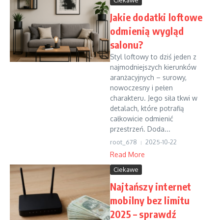
Ciekawe
Jakie dodatki loftowe
odmienią wygląd
salonu?
Styl loftowy to dziś jeden z
najmodniejszych kierunków
aranżacyjnych – surowy,
nowoczesny i pełen
charakteru. Jego siła tkwi w
detalach, które potrafią
całkowicie odmienić
przestrzeń. Doda...
root_678
2025-10-22
Read More
Ciekawe
Najtańszy internet
mobilny bez limitu
2025 – sprawdź