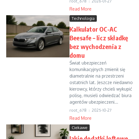
root_678
2026-01-27
Read More
Technologia
Kalkulator OC-AC
Beesafe – licz składkę
bez wychodzenia z
domu
Świat ubezpieczeń
komunikacyjnych zmienił się
diametralnie na przestrzeni
ostatnich lat. Jeszcze niedawno
kierowcy, którzy chcieli wykupić
polisę, musieli odwiedzać biura
agentów ubezpieczeni...
root_678
2025-10-27
Read More
Ciekawe
Jakie dodatki loftowe