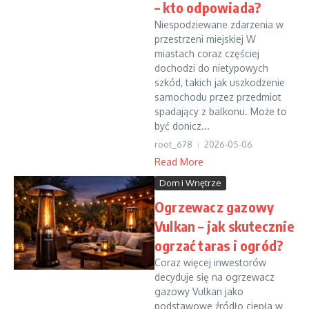
– kto odpowiada?
Niespodziewane zdarzenia w
przestrzeni miejskiej W
miastach coraz częściej
dochodzi do nietypowych
szkód, takich jak uszkodzenie
samochodu przez przedmiot
spadający z balkonu. Może to
być donicz...
root_678
2026-05-06
Read More
Dom i Wnętrze
Ogrzewacz gazowy
Vulkan – jak skutecznie
ogrzać taras i ogród?
Coraz więcej inwestorów
decyduje się na ogrzewacz
gazowy Vulkan jako
podstawowe źródło ciepła w