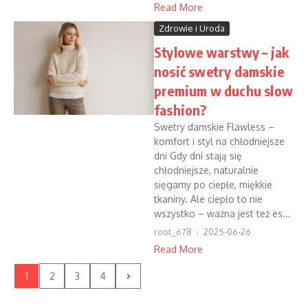
Read More
Zdrowie i Uroda
Stylowe warstwy – jak
nosić swetry damskie
premium w duchu slow
fashion?
Swetry damskie Flawless –
komfort i styl na chłodniejsze
dni Gdy dni stają się
chłodniejsze, naturalnie
sięgamy po ciepłe, miękkie
tkaniny. Ale ciepło to nie
wszystko – ważna jest też es...
root_678
2025-06-26
Read More
1
2
3
4