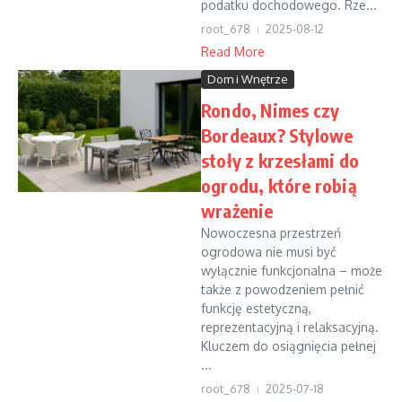
podatku dochodowego. Rze...
root_678
2025-08-12
Read More
Dom i Wnętrze
Rondo, Nimes czy
Bordeaux? Stylowe
stoły z krzesłami do
ogrodu, które robią
wrażenie
Nowoczesna przestrzeń
ogrodowa nie musi być
wyłącznie funkcjonalna – może
także z powodzeniem pełnić
funkcję estetyczną,
reprezentacyjną i relaksacyjną.
Kluczem do osiągnięcia pełnej
...
root_678
2025-07-18