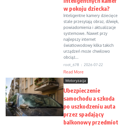
inteligentnych kamer
w pokoju dziecka?
Inteligentne kamery dziecięce
stale przesyłają obraz, dźwięk,
powiadomienia i aktualizacje
systemowe. Nawet przy
najlepszy internet
światłowodowy kilka takich
urządzeń może chwilowo
obciąż...
root_678
2026-07-22
Read More
Motoryzacja
Ubezpieczenie
samochodu a szkoda
po uszkodzeniu auta
przez spadający
balkonowy przedmiot