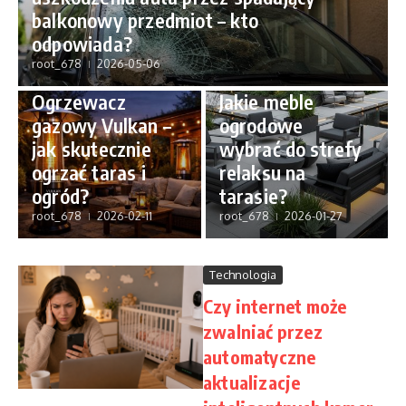
balkonowy przedmiot – kto
odpowiada?
root_678
2026-05-06
Dom i Wnętrze
Ciekawe
Ogrzewacz
Jakie meble
gazowy Vulkan –
ogrodowe
jak skutecznie
wybrać do strefy
ogrzać taras i
relaksu na
ogród?
tarasie?
root_678
2026-02-11
root_678
2026-01-27
Technologia
Czy internet może
zwalniać przez
automatyczne
aktualizacje