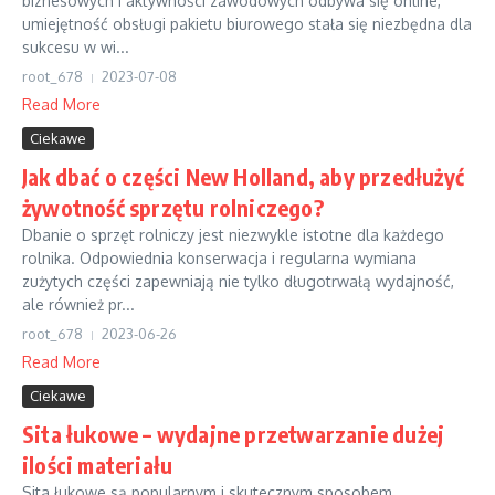
biznesowych i aktywności zawodowych odbywa się online,
umiejętność obsługi pakietu biurowego stała się niezbędna dla
sukcesu w wi...
root_678
2023-07-08
Read More
Ciekawe
Jak dbać o części New Holland, aby przedłużyć
żywotność sprzętu rolniczego?
Dbanie o sprzęt rolniczy jest niezwykle istotne dla każdego
rolnika. Odpowiednia konserwacja i regularna wymiana
zużytych części zapewniają nie tylko długotrwałą wydajność,
ale również pr...
root_678
2023-06-26
Read More
Ciekawe
Sita łukowe – wydajne przetwarzanie dużej
ilości materiału
Sita łukowe są popularnym i skutecznym sposobem