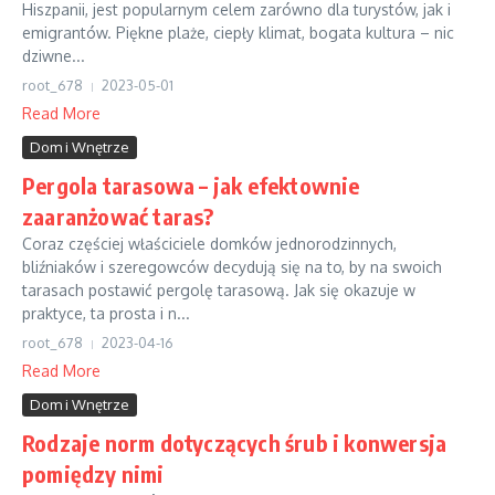
Hiszpanii, jest popularnym celem zarówno dla turystów, jak i
emigrantów. Piękne plaże, ciepły klimat, bogata kultura – nic
dziwne...
root_678
2023-05-01
Read More
Dom i Wnętrze
Pergola tarasowa – jak efektownie
zaaranżować taras?
Coraz częściej właściciele domków jednorodzinnych,
bliźniaków i szeregowców decydują się na to, by na swoich
tarasach postawić pergolę tarasową. Jak się okazuje w
praktyce, ta prosta i n...
root_678
2023-04-16
Read More
Dom i Wnętrze
Rodzaje norm dotyczących śrub i konwersja
pomiędzy nimi