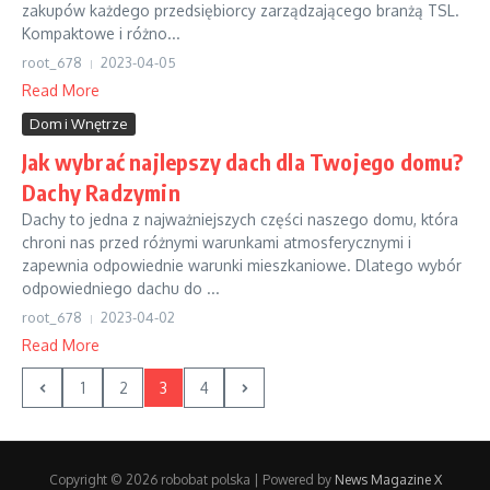
zakupów każdego przedsiębiorcy zarządzającego branżą TSL.
Kompaktowe i różno...
root_678
2023-04-05
Read More
Dom i Wnętrze
Jak wybrać najlepszy dach dla Twojego domu?
Dachy Radzymin
Dachy to jedna z najważniejszych części naszego domu, która
chroni nas przed różnymi warunkami atmosferycznymi i
zapewnia odpowiednie warunki mieszkaniowe. Dlatego wybór
odpowiedniego dachu do ...
root_678
2023-04-02
Read More
1
2
3
4
Copyright © 2026 robobat polska | Powered by
News Magazine X