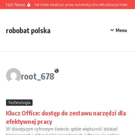
Skip to content
Hot News
Czy internet może zwalniać przez automatyczne aktualizacje inteligen
robobat polska
Menu
root_678
Technologia
Klucz Office: dostęp do zestawu narzędzi dla
efektywnej pracy
W dzisiejszym cyfrowym świecie, gdzie większość działań