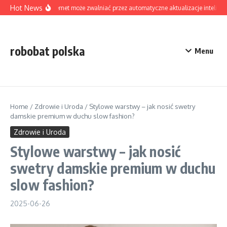
Skip to content
Hot News
Czy internet może zwalniać przez automatyczne aktualizacje intelige
robobat polska
Menu
Home
/
Zdrowie i Uroda
/
Stylowe warstwy – jak nosić swetry
damskie premium w duchu slow fashion?
Zdrowie i Uroda
Stylowe warstwy – jak nosić
swetry damskie premium w duchu
slow fashion?
2025-06-26