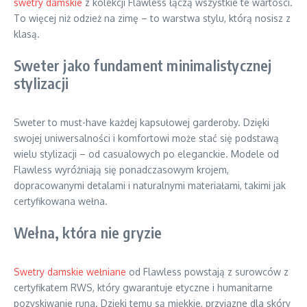
swetry damskie
z kolekcji Flawless łączą wszystkie te wartości.
To więcej niż odzież na zimę – to warstwa stylu, którą nosisz z
klasą.
Sweter jako fundament minimalistycznej
stylizacji
Sweter to must-have każdej kapsułowej garderoby. Dzięki
swojej uniwersalności i komfortowi może stać się podstawą
wielu stylizacji – od casualowych po eleganckie. Modele od
Flawless wyróżniają się ponadczasowym krojem,
dopracowanymi detalami i naturalnymi materiałami, takimi jak
certyfikowana wełna.
Wełna, która nie gryzie
Swetry damskie wełniane
od Flawless powstają z surowców z
certyfikatem RWS, który gwarantuje etyczne i humanitarne
pozyskiwanie runa. Dzięki temu są miękkie, przyjazne dla skóry