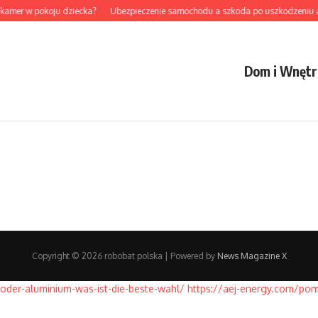
 kamer w pokoju dziecka?
Ubezpieczenie samochodu a szkoda po uszkodzeniu a
Dom i Wnętr
Copyright © 2026 robobat polska | Powered by
News Magazine X
oder-aluminium-was-ist-die-beste-wahl/
https://aej-energy.com/pom