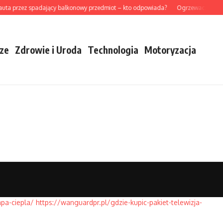
uta przez spadający balkonowy przedmiot – kto odpowiada?
Ogrzewacz gazowy 
ze
Zdrowie i Uroda
Technologia
Motoryzacja
pa-ciepla/
https://wanguardpr.pl/gdzie-kupic-pakiet-telewizja-