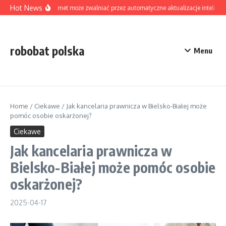
Skip to content
Hot News
Czy internet może zwalniać przez automatyczne aktualizacje inteligen
robobat polska
Menu
Home
/
Ciekawe
/
Jak kancelaria prawnicza w Bielsko-Białej może
pomóc osobie oskarżonej?
Ciekawe
Jak kancelaria prawnicza w
Bielsko-Białej może pomóc osobie
oskarżonej?
2025-04-17